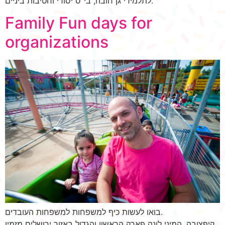
לתלמידי גן חובה, בי”ס יסודי וחטיבות ביניים.
Family Fun days for
organizations
בואו לעשות כיף למשפחות למשפחות העובדים.
קיפצובה, המיני לונה פארק הראשון והגדול באזור ירושלים מזמין