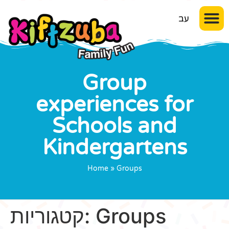
עב
Group
experiences for
Schools and
Kindergartens
Home
»
Groups
קטגוריות:
Groups