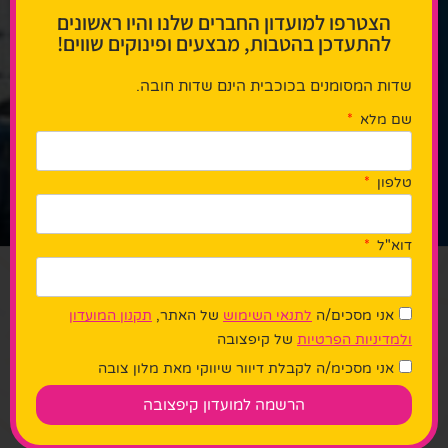
הצטרפו למועדון החברים שלנו והיו ראשונים
להתעדכן בהטבות, מבצעים ופינוקים שווים!
שדות המסומנים בכוכבית הינם שדות חובה.
שם מלא
טלפון
דוא"ל
יפצובה אטרקציות לילדים ב
פארק קיפצובה, פארק שעשועים וחוויות
אני מסכים/ה
לתנאי השימוש
של האתר,
תקנון המועדון
המתאים לבילוי משפחתי ומיועד לגילאי
ולמדיניות הפרטיות
של קיפצובה
שנה עד 14. הפארק, שחלק ממתקניו
אני מסכימ/ה לקבלת דיוור שיווקי מאת מלון צובה
מקורים וחלקם באוויר הפתוח, מציע חוויה
מהנה לכל המשפחה עם מגוון פעילויות.
הרשמה למועדון קיפצובה
בין
מתקני הפארק
תוכלו ליהנות מרכבות