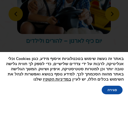
יום כיף לארגון – להורים ולילדים
באתר זה נעשה שימוש בטכנולוגיות איסוף מידע, כגון
Cookies
וכלי
אנליטיקה, לרבות על ידי צדדים שלישיים, כדי לספק לך חווית גלישה
טובה יותר וכן למטרות סטטיסטיקה, איפיון ושיווק. המשך הגלישה
באתר מהווה הסכמתך לכך. למידע נוסף בנושא ואפשרות לנהל את
השימוש בכלים הללו, יש לעיין
במדיניות הקוקיז
שלנו
סגירה
כרטיסים אונליין
"מקום מקסים. המשחקייה מופלאה גם
לקטנטנים, הצוות אדיב, אווירה כייפית.
מומלץ בחום"