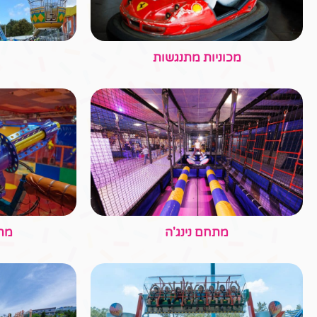
קרוסלת מיני טופ ספין
מכ
המשחקיה
החצר המרכ