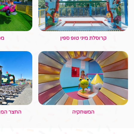
קיבוץ צובה, ד.נ. הרי יהודה 87000
אודות קיפצובה
מתקני הפארק
קבוצות
מידע למב