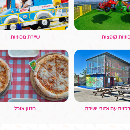
קיפצובה – חוויה משפחתית מקפיצה
90 | טלפון:
02-5347952
| דוא"ל:
il
קרים
תיירות צובה
מועדון חברים
תקנון ותנאי שימוש
תקנון מ
הצהרת נגישות
מפת אתר
צור קשר
© כל הזכויות שמורות לקיפצובה |
בניית אתר Bytheweb