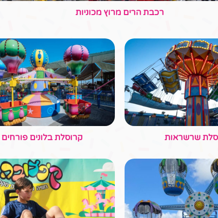
גלגל ענק
רחפות מתנגשות
חם התותחים
מיני זו