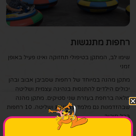
רחפות מתנגשות
שימו לב, המתקן בטיפולי תחזוקה ואינו פעיל באופן
זמני
מתקן מהנה במיוחד של רחפות שסביבן אבוב ובהן
יכולים הילדים להתנסות בנהיגה עצמית ושליטה
מלאה ברחפת בעזרת שני סטיקים. מתקן מהנה
שבהזדמנות גם מלמד עצמאות ושליטה. 10 רחפות
בכל סיבוב.
למי זה מתאים?